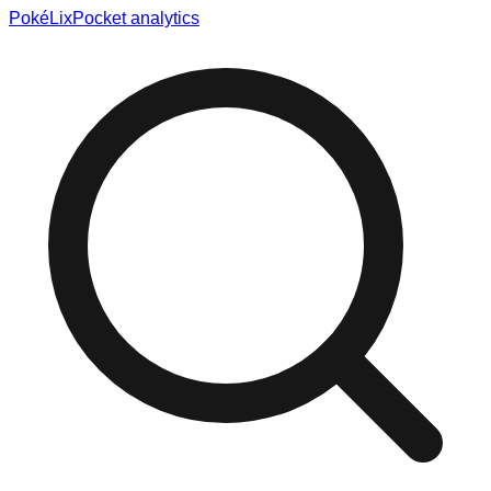
Poké
Lix
Pocket analytics