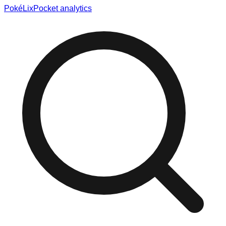
Poké
Lix
Pocket analytics