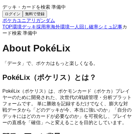
デッキ・カードを検索
準備中
ログイン
無料で登録
ポケカ
ユニアリ
ガンダム
TOP
環境デッキ
採用率
海外環境
一人回し
確率シミュ
記事
カ
ード検索
準備中
About PokéLix
「データ」で、ポケカはもっと楽しくなる。
PokéLix（ポケリス）とは？
PokéLix（ポケリス）は、ポケモンカード（ポケカ）プレイ
ヤーのために開発された、次世代の戦績管理・分析プラット
フォームです。 単に勝敗を記録するだけでなく、膨大な対
戦データから「どのデッキが今、本当に強いのか」「自分の
デッキにはどのカードが必要なのか」を可視化し、プレイヤ
ーの直感を「確信」へと変えることを目的としています。