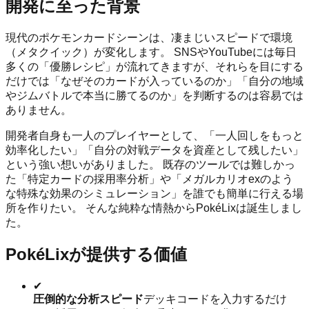
開発に至った背景
現代のポケモンカードシーンは、凄まじいスピードで環境
（メタクイック）が変化します。 SNSやYouTubeには毎日
多くの「優勝レシピ」が流れてきますが、それらを目にする
だけでは「なぜそのカードが入っているのか」「自分の地域
やジムバトルで本当に勝てるのか」を判断するのは容易では
ありません。
開発者自身も一人のプレイヤーとして、「一人回しをもっと
効率化したい」「自分の対戦データを資産として残したい」
という強い想いがありました。 既存のツールでは難しかっ
た「特定カードの採用率分析」や「メガルカリオexのよう
な特殊な効果のシミュレーション」を誰でも簡単に行える場
所を作りたい。 そんな純粋な情熱からPokéLixは誕生しまし
た。
PokéLixが提供する価値
✔
圧倒的な分析スピード
デッキコードを入力するだけ