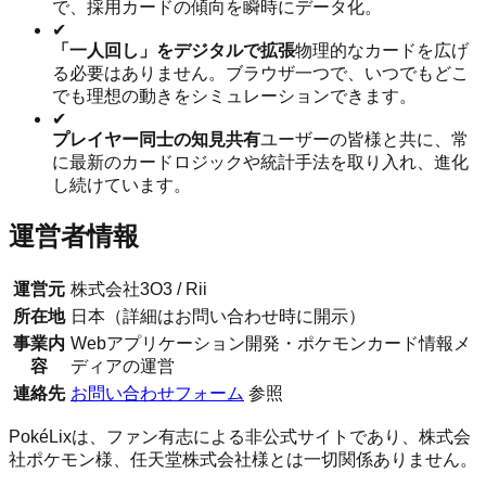
で、採用カードの傾向を瞬時にデータ化。
✔
「一人回し」をデジタルで拡張
物理的なカードを広げ
る必要はありません。ブラウザ一つで、いつでもどこ
でも理想の動きをシミュレーションできます。
✔
プレイヤー同士の知見共有
ユーザーの皆様と共に、常
に最新のカードロジックや統計手法を取り入れ、進化
し続けています。
運営者情報
運営元
株式会社3O3 / Rii
所在地
日本（詳細はお問い合わせ時に開示）
事業内
Webアプリケーション開発・ポケモンカード情報メ
容
ディアの運営
連絡先
お問い合わせフォーム
参照
PokéLixは、ファン有志による非公式サイトであり、株式会
社ポケモン様、任天堂株式会社様とは一切関係ありません。