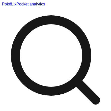
Poké
Lix
Pocket analytics