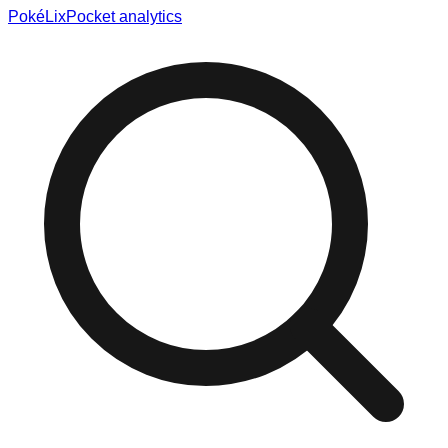
Poké
Lix
Pocket analytics