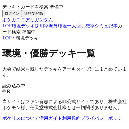
デッキ・カードを検索
準備中
ログイン
無料で登録
ポケカ
ユニアリ
ガンダム
TOP
環境デッキ
採用率
海外環境
一人回し
確率シミュ
記事
カ
ード検索
準備中
TOP
› 環境デッキ
環境・優勝デッキ一覧
大会で結果を残したデッキをアーキタイプ別にまとめていま
す。
読み込み中...
© Rii
当サイトはファン有志による非公式サイトであり、株式会社
ポケモン様、任天堂株式会社様とは一切関係ありません。
ポケリスについて
活用ガイド
利用規約
プライバシーポリシー