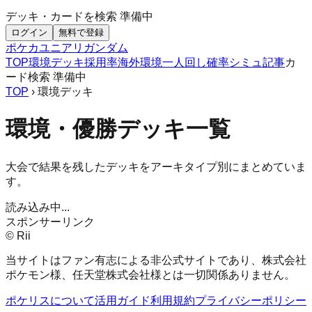
デッキ・カードを検索
準備中
ログイン
無料で登録
ポケカ
ユニアリ
ガンダム
TOP
環境デッキ
採用率
海外環境
一人回し
確率シミュ
記事
カ
ード検索
準備中
TOP
› 環境デッキ
環境・優勝デッキ一覧
大会で結果を残したデッキをアーキタイプ別にまとめていま
す。
読み込み中...
スポンサーリンク
© Rii
当サイトはファン有志による非公式サイトであり、株式会社
ポケモン様、任天堂株式会社様とは一切関係ありません。
ポケリスについて
活用ガイド
利用規約
プライバシーポリシー