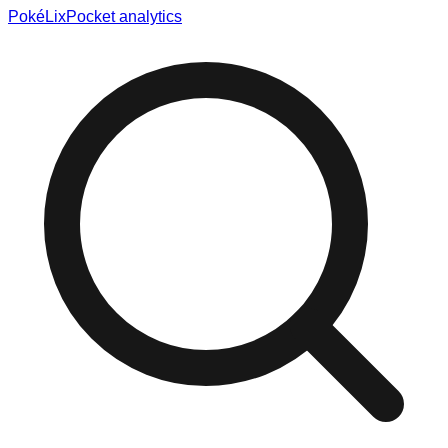
Poké
Lix
Pocket analytics