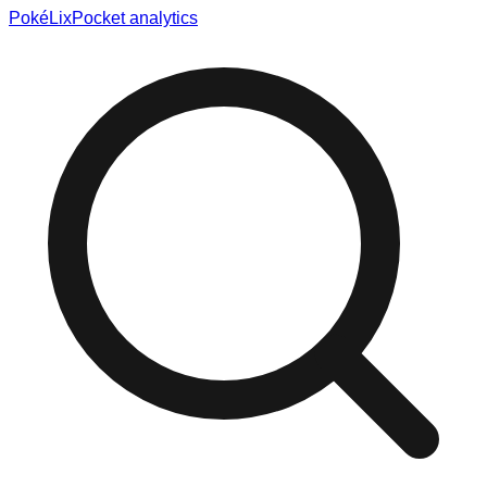
Poké
Lix
Pocket analytics