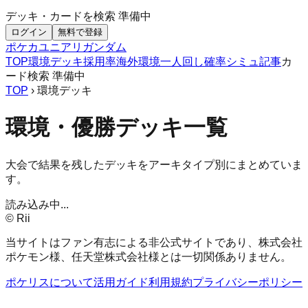
デッキ・カードを検索
準備中
ログイン
無料で登録
ポケカ
ユニアリ
ガンダム
TOP
環境デッキ
採用率
海外環境
一人回し
確率シミュ
記事
カ
ード検索
準備中
TOP
› 環境デッキ
環境・優勝デッキ一覧
大会で結果を残したデッキをアーキタイプ別にまとめていま
す。
読み込み中...
© Rii
当サイトはファン有志による非公式サイトであり、株式会社
ポケモン様、任天堂株式会社様とは一切関係ありません。
ポケリスについて
活用ガイド
利用規約
プライバシーポリシー