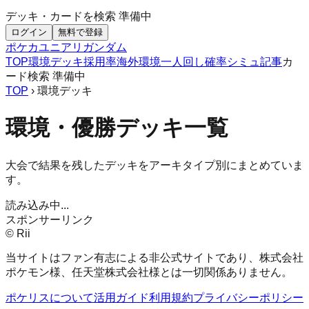
デッキ・カードを検索
準備中
ログイン
無料で登録
ポケカ
ユニアリ
ガンダム
TOP
環境デッキ
採用率
海外環境
一人回し
確率シミュ
記事
カ
ード検索
準備中
TOP
› 環境デッキ
環境・優勝デッキ一覧
大会で結果を残したデッキをアーキタイプ別にまとめていま
す。
読み込み中...
スポンサーリンク
© Rii
当サイトはファン有志による非公式サイトであり、株式会社
ポケモン様、任天堂株式会社様とは一切関係ありません。
ポケリスについて
活用ガイド
利用規約
プライバシーポリシー