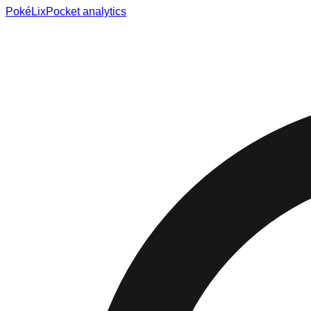
Poké
Lix
Pocket analytics