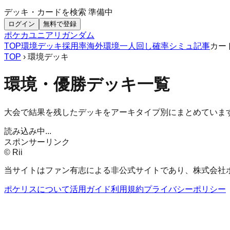
デッキ・カードを検索
準備中
ログイン
無料で登録
ポケカ
ユニアリ
ガンダム
TOP
環境デッキ
採用率
海外環境
一人回し
確率シミュ
記事
カー
TOP
› 環境デッキ
環境・優勝デッキ一覧
大会で結果を残したデッキをアーキタイプ別にまとめていま
読み込み中...
スポンサーリンク
© Rii
当サイトはファン有志による非公式サイトであり、株式会社
ポケリスについて
活用ガイド
利用規約
プライバシーポリシー