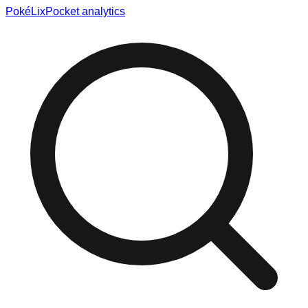
Poké
Lix
Pocket analytics