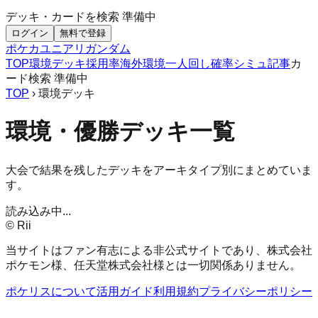
デッキ・カードを検索
準備中
ログイン
無料で登録
ポケカ
ユニアリ
ガンダム
TOP
環境デッキ
採用率
海外環境
一人回し
確率シミュ
記事
カ
ード検索
準備中
TOP
› 環境デッキ
環境・優勝デッキ一覧
大会で結果を残したデッキをアーキタイプ別にまとめていま
す。
読み込み中...
© Rii
当サイトはファン有志による非公式サイトであり、株式会社
ポケモン様、任天堂株式会社様とは一切関係ありません。
ポケリスについて
活用ガイド
利用規約
プライバシーポリシー