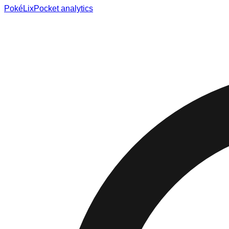
Poké
Lix
Pocket analytics