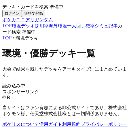
デッキ・カードを検索
準備中
ログイン
無料で登録
ポケカ
ユニアリ
ガンダム
TOP
環境デッキ
採用率
海外環境
一人回し
確率シミュ
記事
カ
ード検索
準備中
TOP
› 環境デッキ
環境・優勝デッキ一覧
大会で結果を残したデッキをアーキタイプ別にまとめていま
す。
読み込み中...
スポンサーリンク
© Rii
当サイトはファン有志による非公式サイトであり、株式会社
ポケモン様、任天堂株式会社様とは一切関係ありません。
ポケリスについて
活用ガイド
利用規約
プライバシーポリシー