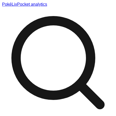
Poké
Lix
Pocket analytics