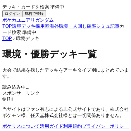
デッキ・カードを検索
準備中
ログイン
無料で登録
ポケカ
ユニアリ
ガンダム
TOP
環境デッキ
採用率
海外環境
一人回し
確率シミュ
記事
カ
ード検索
準備中
TOP
› 環境デッキ
環境・優勝デッキ一覧
大会で結果を残したデッキをアーキタイプ別にまとめていま
す。
読み込み中...
スポンサーリンク
© Rii
当サイトはファン有志による非公式サイトであり、株式会社
ポケモン様、任天堂株式会社様とは一切関係ありません。
ポケリスについて
活用ガイド
利用規約
プライバシーポリシー