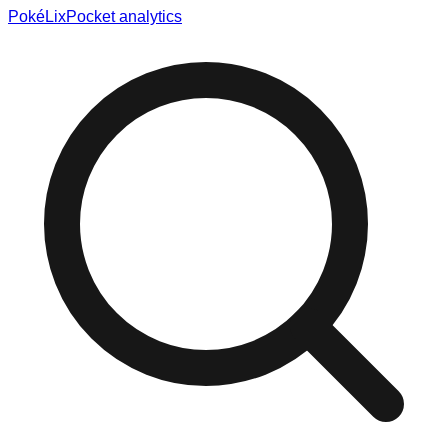
Poké
Lix
Pocket analytics