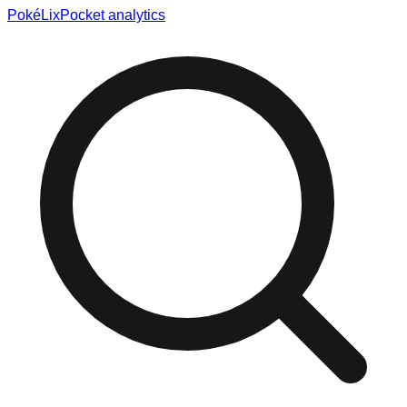
Poké
Lix
Pocket analytics