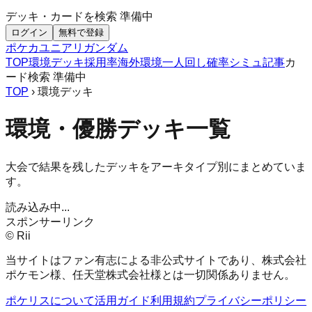
デッキ・カードを検索
準備中
ログイン
無料で登録
ポケカ
ユニアリ
ガンダム
TOP
環境デッキ
採用率
海外環境
一人回し
確率シミュ
記事
カ
ード検索
準備中
TOP
› 環境デッキ
環境・優勝デッキ一覧
大会で結果を残したデッキをアーキタイプ別にまとめていま
す。
読み込み中...
スポンサーリンク
© Rii
当サイトはファン有志による非公式サイトであり、株式会社
ポケモン様、任天堂株式会社様とは一切関係ありません。
ポケリスについて
活用ガイド
利用規約
プライバシーポリシー