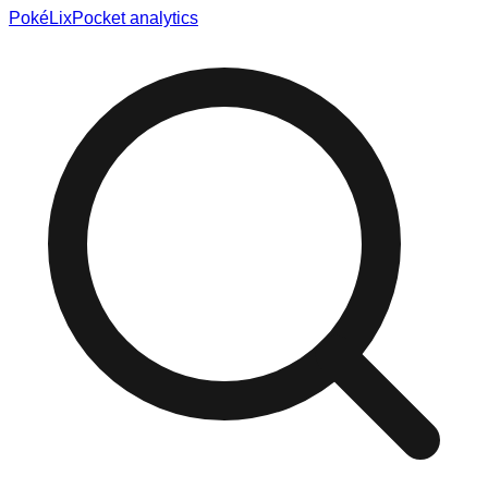
Poké
Lix
Pocket analytics