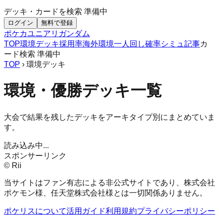
デッキ・カードを検索
準備中
ログイン
無料で登録
ポケカ
ユニアリ
ガンダム
TOP
環境デッキ
採用率
海外環境
一人回し
確率シミュ
記事
カ
ード検索
準備中
TOP
› 環境デッキ
環境・優勝デッキ一覧
大会で結果を残したデッキをアーキタイプ別にまとめていま
す。
読み込み中...
スポンサーリンク
© Rii
当サイトはファン有志による非公式サイトであり、株式会社
ポケモン様、任天堂株式会社様とは一切関係ありません。
ポケリスについて
活用ガイド
利用規約
プライバシーポリシー