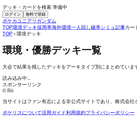
デッキ・カードを検索
準備中
ログイン
無料で登録
ポケカ
ユニアリ
ガンダム
TOP
環境デッキ
採用率
海外環境
一人回し
確率シミュ
記事
カー
TOP
› 環境デッキ
環境・優勝デッキ一覧
大会で結果を残したデッキをアーキタイプ別にまとめていま
読み込み中...
スポンサーリンク
© Rii
当サイトはファン有志による非公式サイトであり、株式会社
ポケリスについて
活用ガイド
利用規約
プライバシーポリシー