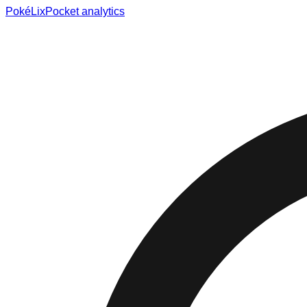
Poké
Lix
Pocket analytics