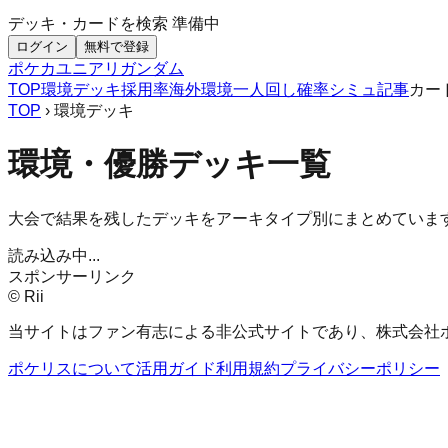
デッキ・カードを検索
準備中
ログイン
無料で登録
ポケカ
ユニアリ
ガンダム
TOP
環境デッキ
採用率
海外環境
一人回し
確率シミュ
記事
カー
TOP
› 環境デッキ
環境・優勝デッキ一覧
大会で結果を残したデッキをアーキタイプ別にまとめていま
読み込み中...
スポンサーリンク
© Rii
当サイトはファン有志による非公式サイトであり、株式会社
ポケリスについて
活用ガイド
利用規約
プライバシーポリシー