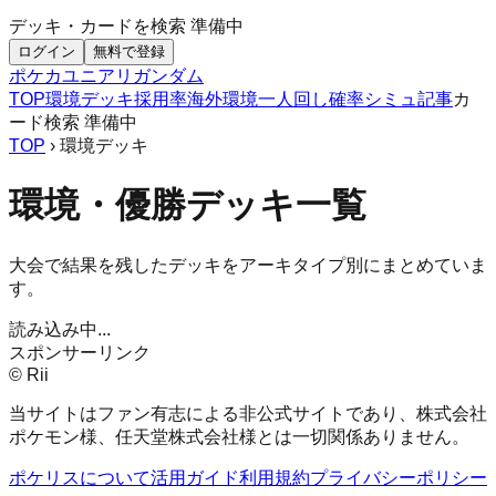
デッキ・カードを検索
準備中
ログイン
無料で登録
ポケカ
ユニアリ
ガンダム
TOP
環境デッキ
採用率
海外環境
一人回し
確率シミュ
記事
カ
ード検索
準備中
TOP
› 環境デッキ
環境・優勝デッキ一覧
大会で結果を残したデッキをアーキタイプ別にまとめていま
す。
読み込み中...
スポンサーリンク
© Rii
当サイトはファン有志による非公式サイトであり、株式会社
ポケモン様、任天堂株式会社様とは一切関係ありません。
ポケリスについて
活用ガイド
利用規約
プライバシーポリシー