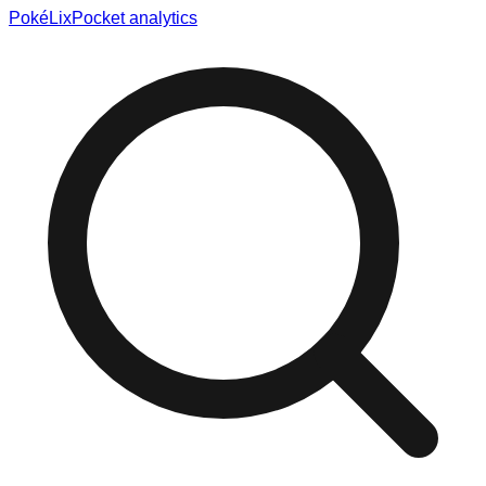
Poké
Lix
Pocket analytics