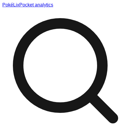
Poké
Lix
Pocket analytics