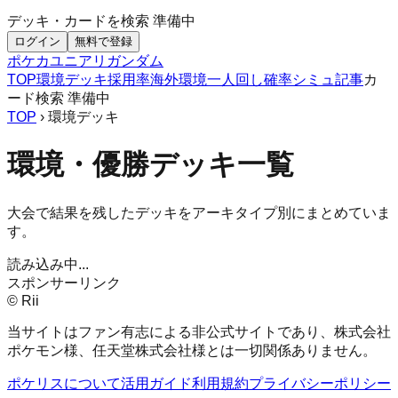
デッキ・カードを検索
準備中
ログイン
無料で登録
ポケカ
ユニアリ
ガンダム
TOP
環境デッキ
採用率
海外環境
一人回し
確率シミュ
記事
カ
ード検索
準備中
TOP
› 環境デッキ
環境・優勝デッキ一覧
大会で結果を残したデッキをアーキタイプ別にまとめていま
す。
読み込み中...
スポンサーリンク
© Rii
当サイトはファン有志による非公式サイトであり、株式会社
ポケモン様、任天堂株式会社様とは一切関係ありません。
ポケリスについて
活用ガイド
利用規約
プライバシーポリシー