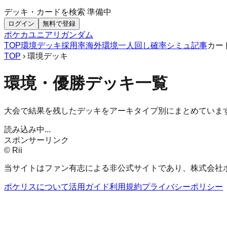
デッキ・カードを検索
準備中
ログイン
無料で登録
ポケカ
ユニアリ
ガンダム
TOP
環境デッキ
採用率
海外環境
一人回し
確率シミュ
記事
カー
TOP
› 環境デッキ
環境・優勝デッキ一覧
大会で結果を残したデッキをアーキタイプ別にまとめていま
読み込み中...
スポンサーリンク
© Rii
当サイトはファン有志による非公式サイトであり、株式会社
ポケリスについて
活用ガイド
利用規約
プライバシーポリシー