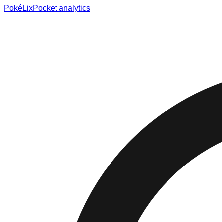
Poké
Lix
Pocket analytics