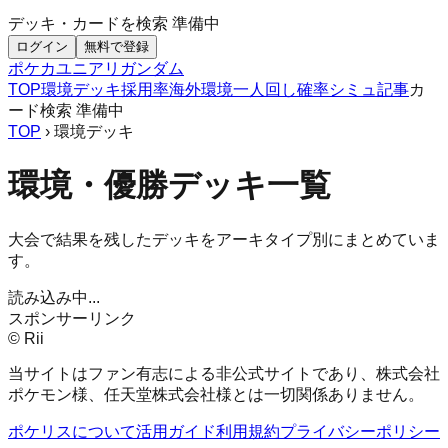
デッキ・カードを検索
準備中
ログイン
無料で登録
ポケカ
ユニアリ
ガンダム
TOP
環境デッキ
採用率
海外環境
一人回し
確率シミュ
記事
カ
ード検索
準備中
TOP
› 環境デッキ
環境・優勝デッキ一覧
大会で結果を残したデッキをアーキタイプ別にまとめていま
す。
読み込み中...
スポンサーリンク
© Rii
当サイトはファン有志による非公式サイトであり、株式会社
ポケモン様、任天堂株式会社様とは一切関係ありません。
ポケリスについて
活用ガイド
利用規約
プライバシーポリシー