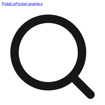
Poké
Lix
Pocket analytics