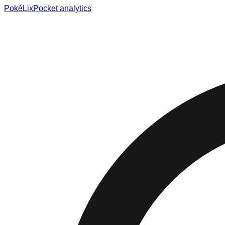
Poké
Lix
Pocket analytics