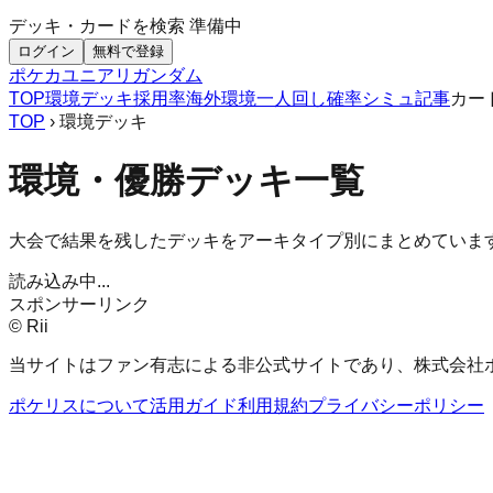
デッキ・カードを検索
準備中
ログイン
無料で登録
ポケカ
ユニアリ
ガンダム
TOP
環境デッキ
採用率
海外環境
一人回し
確率シミュ
記事
カー
TOP
› 環境デッキ
環境・優勝デッキ一覧
大会で結果を残したデッキをアーキタイプ別にまとめていま
読み込み中...
スポンサーリンク
© Rii
当サイトはファン有志による非公式サイトであり、株式会社
ポケリスについて
活用ガイド
利用規約
プライバシーポリシー