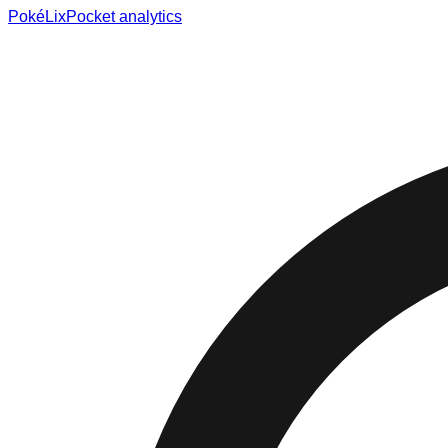
Poké
Lix
Pocket analytics