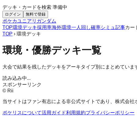
デッキ・カードを検索
準備中
ログイン
無料で登録
ポケカ
ユニアリ
ガンダム
TOP
環境デッキ
採用率
海外環境
一人回し
確率シミュ
記事
カー
TOP
› 環境デッキ
環境・優勝デッキ一覧
大会で結果を残したデッキをアーキタイプ別にまとめていま
読み込み中...
スポンサーリンク
© Rii
当サイトはファン有志による非公式サイトであり、株式会社
ポケリスについて
活用ガイド
利用規約
プライバシーポリシー