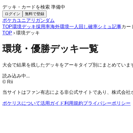
デッキ・カードを検索
準備中
ログイン
無料で登録
ポケカ
ユニアリ
ガンダム
TOP
環境デッキ
採用率
海外環境
一人回し
確率シミュ
記事
カー
TOP
› 環境デッキ
環境・優勝デッキ一覧
大会で結果を残したデッキをアーキタイプ別にまとめていま
読み込み中...
© Rii
当サイトはファン有志による非公式サイトであり、株式会社
ポケリスについて
活用ガイド
利用規約
プライバシーポリシー