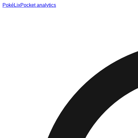
Poké
Lix
Pocket analytics