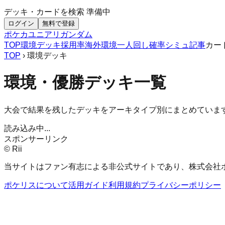
デッキ・カードを検索
準備中
ログイン
無料で登録
ポケカ
ユニアリ
ガンダム
TOP
環境デッキ
採用率
海外環境
一人回し
確率シミュ
記事
カー
TOP
› 環境デッキ
環境・優勝デッキ一覧
大会で結果を残したデッキをアーキタイプ別にまとめていま
読み込み中...
スポンサーリンク
© Rii
当サイトはファン有志による非公式サイトであり、株式会社
ポケリスについて
活用ガイド
利用規約
プライバシーポリシー