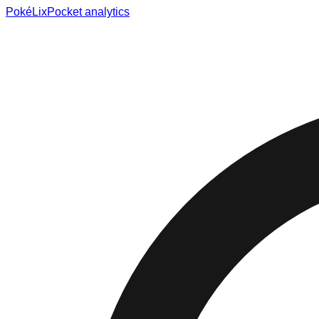
Poké
Lix
Pocket analytics