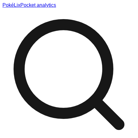
Poké
Lix
Pocket analytics