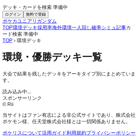
デッキ・カードを検索
準備中
ログイン
無料で登録
ポケカ
ユニアリ
ガンダム
TOP
環境デッキ
採用率
海外環境
一人回し
確率シミュ
記事
カ
ード検索
準備中
TOP
› 環境デッキ
環境・優勝デッキ一覧
大会で結果を残したデッキをアーキタイプ別にまとめていま
す。
読み込み中...
スポンサーリンク
© Rii
当サイトはファン有志による非公式サイトであり、株式会社
ポケモン様、任天堂株式会社様とは一切関係ありません。
ポケリスについて
活用ガイド
利用規約
プライバシーポリシー