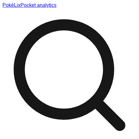
Poké
Lix
Pocket analytics