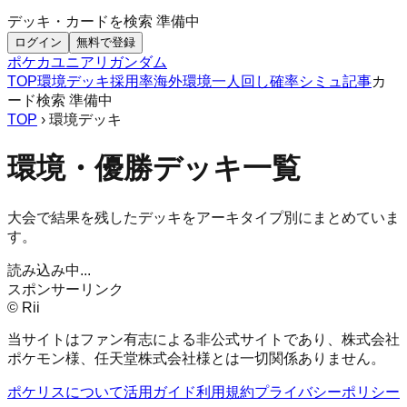
デッキ・カードを検索
準備中
ログイン
無料で登録
ポケカ
ユニアリ
ガンダム
TOP
環境デッキ
採用率
海外環境
一人回し
確率シミュ
記事
カ
ード検索
準備中
TOP
› 環境デッキ
環境・優勝デッキ一覧
大会で結果を残したデッキをアーキタイプ別にまとめていま
す。
読み込み中...
スポンサーリンク
© Rii
当サイトはファン有志による非公式サイトであり、株式会社
ポケモン様、任天堂株式会社様とは一切関係ありません。
ポケリスについて
活用ガイド
利用規約
プライバシーポリシー