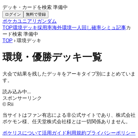
デッキ・カードを検索
準備中
ログイン
無料で登録
ポケカ
ユニアリ
ガンダム
TOP
環境デッキ
採用率
海外環境
一人回し
確率シミュ
記事
カ
ード検索
準備中
TOP
› 環境デッキ
環境・優勝デッキ一覧
大会で結果を残したデッキをアーキタイプ別にまとめていま
す。
読み込み中...
スポンサーリンク
© Rii
当サイトはファン有志による非公式サイトであり、株式会社
ポケモン様、任天堂株式会社様とは一切関係ありません。
ポケリスについて
活用ガイド
利用規約
プライバシーポリシー