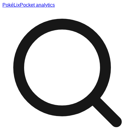
Poké
Lix
Pocket analytics