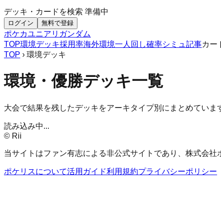
デッキ・カードを検索
準備中
ログイン
無料で登録
ポケカ
ユニアリ
ガンダム
TOP
環境デッキ
採用率
海外環境
一人回し
確率シミュ
記事
カー
TOP
› 環境デッキ
環境・優勝デッキ一覧
大会で結果を残したデッキをアーキタイプ別にまとめていま
読み込み中...
© Rii
当サイトはファン有志による非公式サイトであり、株式会社
ポケリスについて
活用ガイド
利用規約
プライバシーポリシー