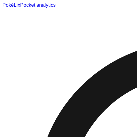
Poké
Lix
Pocket analytics