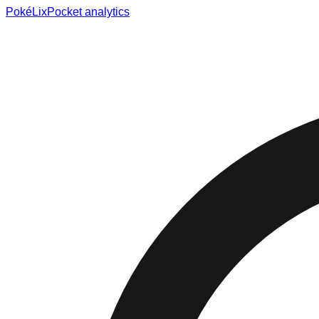
Poké
Lix
Pocket analytics