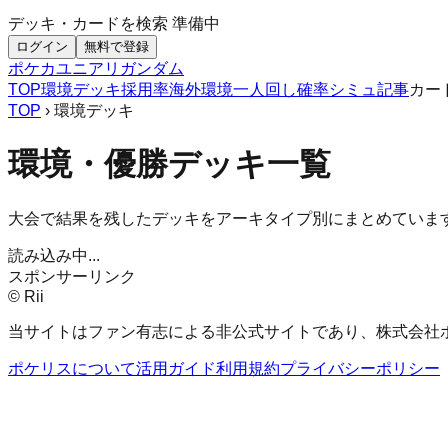
デッキ・カードを検索
準備中
ログイン
無料で登録
ポケカ
ユニアリ
ガンダム
TOP
環境デッキ
採用率
海外環境
一人回し
確率シミュ
記事
カー
TOP
› 環境デッキ
環境・優勝デッキ一覧
大会で結果を残したデッキをアーキタイプ別にまとめていま
読み込み中...
スポンサーリンク
© Rii
当サイトはファン有志による非公式サイトであり、株式会社
ポケリスについて
活用ガイド
利用規約
プライバシーポリシー