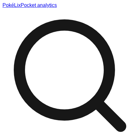
Poké
Lix
Pocket analytics