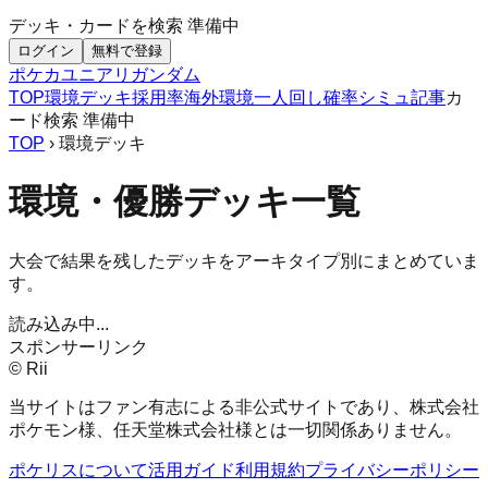
デッキ・カードを検索
準備中
ログイン
無料で登録
ポケカ
ユニアリ
ガンダム
TOP
環境デッキ
採用率
海外環境
一人回し
確率シミュ
記事
カ
ード検索
準備中
TOP
› 環境デッキ
環境・優勝デッキ一覧
大会で結果を残したデッキをアーキタイプ別にまとめていま
す。
読み込み中...
スポンサーリンク
© Rii
当サイトはファン有志による非公式サイトであり、株式会社
ポケモン様、任天堂株式会社様とは一切関係ありません。
ポケリスについて
活用ガイド
利用規約
プライバシーポリシー