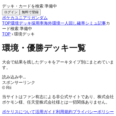
デッキ・カードを検索
準備中
ログイン
無料で登録
ポケカ
ユニアリ
ガンダム
TOP
環境デッキ
採用率
海外環境
一人回し
確率シミュ
記事
カ
ード検索
準備中
TOP
› 環境デッキ
環境・優勝デッキ一覧
大会で結果を残したデッキをアーキタイプ別にまとめていま
す。
読み込み中...
スポンサーリンク
© Rii
当サイトはファン有志による非公式サイトであり、株式会社
ポケモン様、任天堂株式会社様とは一切関係ありません。
ポケリスについて
活用ガイド
利用規約
プライバシーポリシー