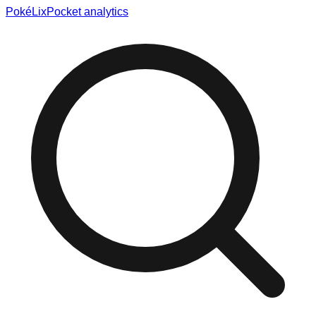
Poké
Lix
Pocket analytics