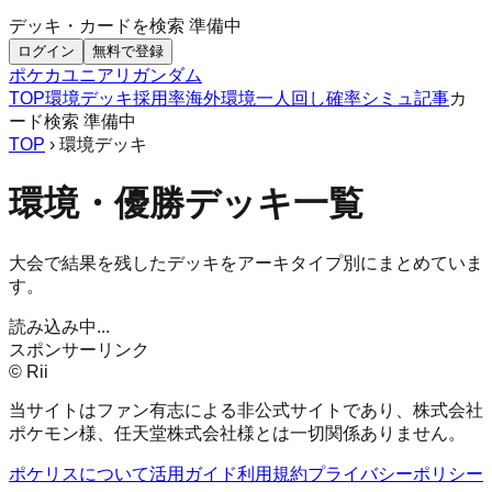
デッキ・カードを検索
準備中
ログイン
無料で登録
ポケカ
ユニアリ
ガンダム
TOP
環境デッキ
採用率
海外環境
一人回し
確率シミュ
記事
カ
ード検索
準備中
TOP
› 環境デッキ
環境・優勝デッキ一覧
大会で結果を残したデッキをアーキタイプ別にまとめていま
す。
読み込み中...
スポンサーリンク
© Rii
当サイトはファン有志による非公式サイトであり、株式会社
ポケモン様、任天堂株式会社様とは一切関係ありません。
ポケリスについて
活用ガイド
利用規約
プライバシーポリシー