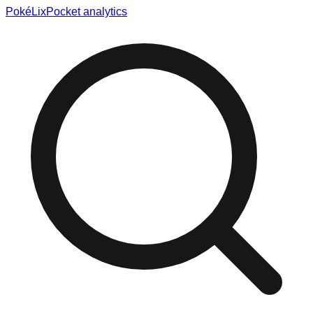
Poké
Lix
Pocket analytics