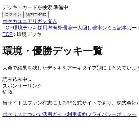
デッキ・カードを検索
準備中
ログイン
無料で登録
ポケカ
ユニアリ
ガンダム
TOP
環境デッキ
採用率
海外環境
一人回し
確率シミュ
記事
カー
TOP
› 環境デッキ
環境・優勝デッキ一覧
大会で結果を残したデッキをアーキタイプ別にまとめていま
読み込み中...
スポンサーリンク
© Rii
当サイトはファン有志による非公式サイトであり、株式会社
ポケリスについて
活用ガイド
利用規約
プライバシーポリシー