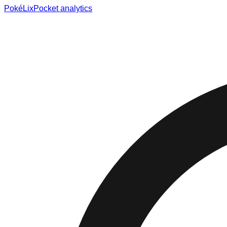
Poké
Lix
Pocket analytics