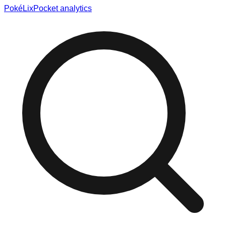
Poké
Lix
Pocket analytics