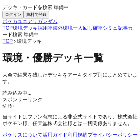
デッキ・カードを検索
準備中
ログイン
無料で登録
ポケカ
ユニアリ
ガンダム
TOP
環境デッキ
採用率
海外環境
一人回し
確率シミュ
記事
カ
ード検索
準備中
TOP
› 環境デッキ
環境・優勝デッキ一覧
大会で結果を残したデッキをアーキタイプ別にまとめていま
す。
読み込み中...
スポンサーリンク
© Rii
当サイトはファン有志による非公式サイトであり、株式会社
ポケモン様、任天堂株式会社様とは一切関係ありません。
ポケリスについて
活用ガイド
利用規約
プライバシーポリシー