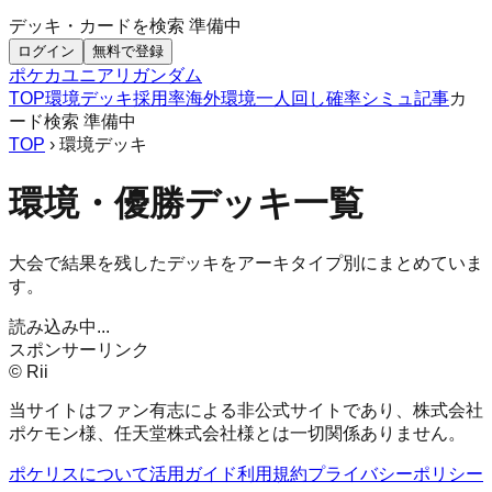
デッキ・カードを検索
準備中
ログイン
無料で登録
ポケカ
ユニアリ
ガンダム
TOP
環境デッキ
採用率
海外環境
一人回し
確率シミュ
記事
カ
ード検索
準備中
TOP
› 環境デッキ
環境・優勝デッキ一覧
大会で結果を残したデッキをアーキタイプ別にまとめていま
す。
読み込み中...
スポンサーリンク
© Rii
当サイトはファン有志による非公式サイトであり、株式会社
ポケモン様、任天堂株式会社様とは一切関係ありません。
ポケリスについて
活用ガイド
利用規約
プライバシーポリシー