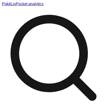
Poké
Lix
Pocket analytics