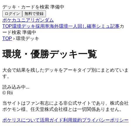
デッキ・カードを検索
準備中
ログイン
無料で登録
ポケカ
ユニアリ
ガンダム
TOP
環境デッキ
採用率
海外環境
一人回し
確率シミュ
記事
カ
ード検索
準備中
TOP
› 環境デッキ
環境・優勝デッキ一覧
大会で結果を残したデッキをアーキタイプ別にまとめていま
す。
読み込み中...
© Rii
当サイトはファン有志による非公式サイトであり、株式会社
ポケモン様、任天堂株式会社様とは一切関係ありません。
ポケリスについて
活用ガイド
利用規約
プライバシーポリシー