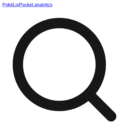
Poké
Lix
Pocket analytics