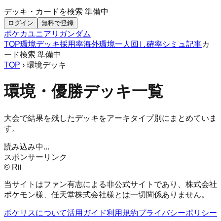
デッキ・カードを検索
準備中
ログイン
無料で登録
ポケカ
ユニアリ
ガンダム
TOP
環境デッキ
採用率
海外環境
一人回し
確率シミュ
記事
カ
ード検索
準備中
TOP
› 環境デッキ
環境・優勝デッキ一覧
大会で結果を残したデッキをアーキタイプ別にまとめていま
す。
読み込み中...
スポンサーリンク
© Rii
当サイトはファン有志による非公式サイトであり、株式会社
ポケモン様、任天堂株式会社様とは一切関係ありません。
ポケリスについて
活用ガイド
利用規約
プライバシーポリシー