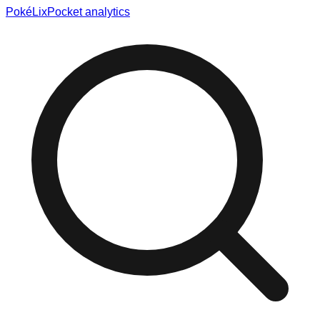
Poké
Lix
Pocket analytics