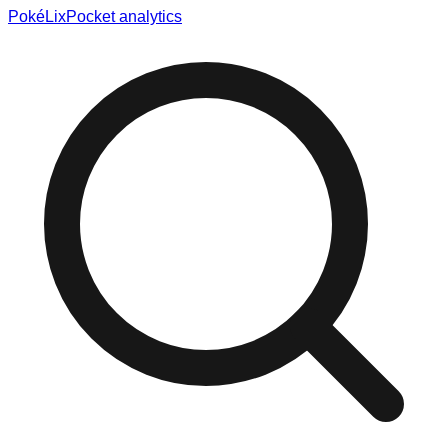
Poké
Lix
Pocket analytics