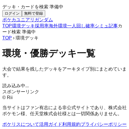
デッキ・カードを検索
準備中
ログイン
無料で登録
ポケカ
ユニアリ
ガンダム
TOP
環境デッキ
採用率
海外環境
一人回し
確率シミュ
記事
カ
ード検索
準備中
TOP
› 環境デッキ
環境・優勝デッキ一覧
大会で結果を残したデッキをアーキタイプ別にまとめていま
す。
読み込み中...
スポンサーリンク
© Rii
当サイトはファン有志による非公式サイトであり、株式会社
ポケモン様、任天堂株式会社様とは一切関係ありません。
ポケリスについて
活用ガイド
利用規約
プライバシーポリシー