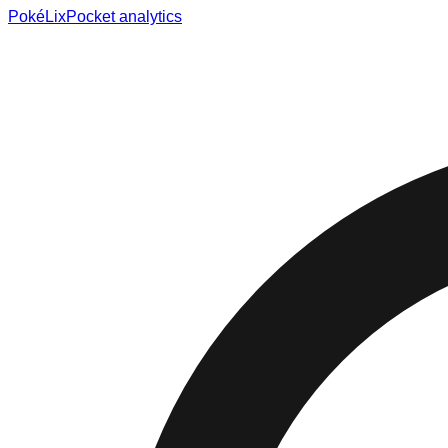
Poké
Lix
Pocket analytics