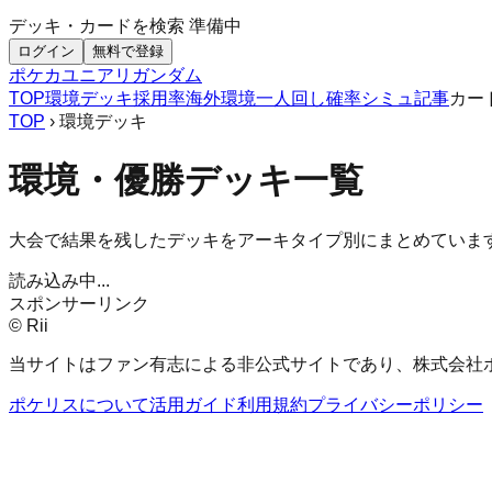
デッキ・カードを検索
準備中
ログイン
無料で登録
ポケカ
ユニアリ
ガンダム
TOP
環境デッキ
採用率
海外環境
一人回し
確率シミュ
記事
カー
TOP
› 環境デッキ
環境・優勝デッキ一覧
大会で結果を残したデッキをアーキタイプ別にまとめていま
読み込み中...
スポンサーリンク
© Rii
当サイトはファン有志による非公式サイトであり、株式会社
ポケリスについて
活用ガイド
利用規約
プライバシーポリシー