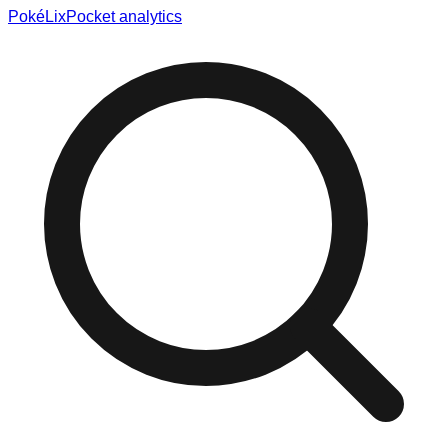
Poké
Lix
Pocket analytics