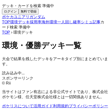
デッキ・カードを検索
準備中
ログイン
無料で登録
ポケカ
ユニアリ
ガンダム
TOP
環境デッキ
採用率
海外環境
一人回し
確率シミュ
記事
カ
ード検索
準備中
TOP
› 環境デッキ
環境・優勝デッキ一覧
大会で結果を残したデッキをアーキタイプ別にまとめていま
す。
読み込み中...
スポンサーリンク
© Rii
当サイトはファン有志による非公式サイトであり、株式会社
ポケモン様、任天堂株式会社様とは一切関係ありません。
ポケリスについて
活用ガイド
利用規約
プライバシーポリシー