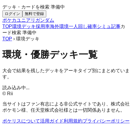
デッキ・カードを検索
準備中
ログイン
無料で登録
ポケカ
ユニアリ
ガンダム
TOP
環境デッキ
採用率
海外環境
一人回し
確率シミュ
記事
カ
ード検索
準備中
TOP
› 環境デッキ
環境・優勝デッキ一覧
大会で結果を残したデッキをアーキタイプ別にまとめていま
す。
読み込み中...
© Rii
当サイトはファン有志による非公式サイトであり、株式会社
ポケモン様、任天堂株式会社様とは一切関係ありません。
ポケリスについて
活用ガイド
利用規約
プライバシーポリシー