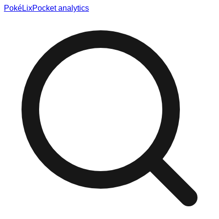
Poké
Lix
Pocket analytics