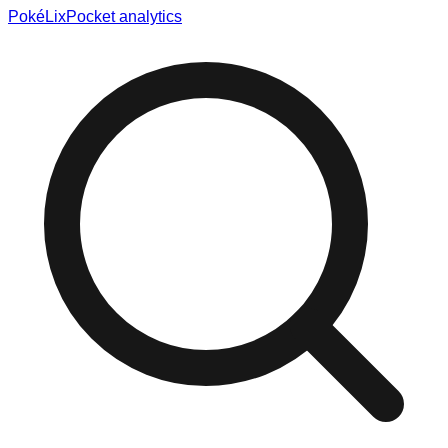
Poké
Lix
Pocket analytics