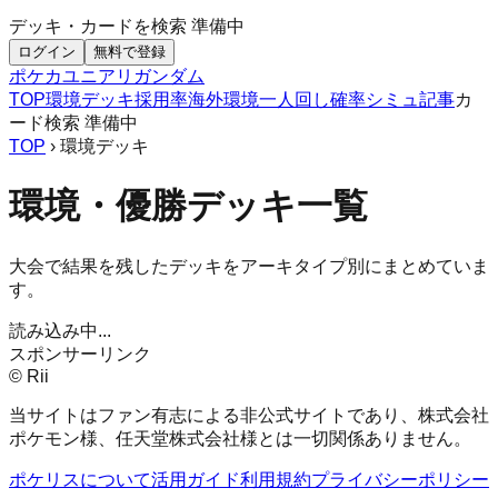
デッキ・カードを検索
準備中
ログイン
無料で登録
ポケカ
ユニアリ
ガンダム
TOP
環境デッキ
採用率
海外環境
一人回し
確率シミュ
記事
カ
ード検索
準備中
TOP
› 環境デッキ
環境・優勝デッキ一覧
大会で結果を残したデッキをアーキタイプ別にまとめていま
す。
読み込み中...
スポンサーリンク
© Rii
当サイトはファン有志による非公式サイトであり、株式会社
ポケモン様、任天堂株式会社様とは一切関係ありません。
ポケリスについて
活用ガイド
利用規約
プライバシーポリシー