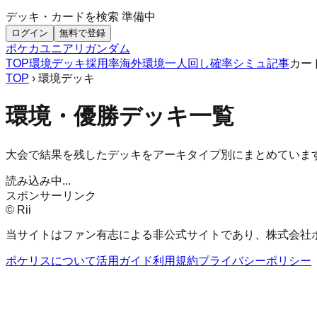
デッキ・カードを検索
準備中
ログイン
無料で登録
ポケカ
ユニアリ
ガンダム
TOP
環境デッキ
採用率
海外環境
一人回し
確率シミュ
記事
カー
TOP
› 環境デッキ
環境・優勝デッキ一覧
大会で結果を残したデッキをアーキタイプ別にまとめていま
読み込み中...
スポンサーリンク
© Rii
当サイトはファン有志による非公式サイトであり、株式会社
ポケリスについて
活用ガイド
利用規約
プライバシーポリシー