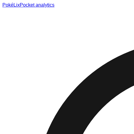
Poké
Lix
Pocket analytics