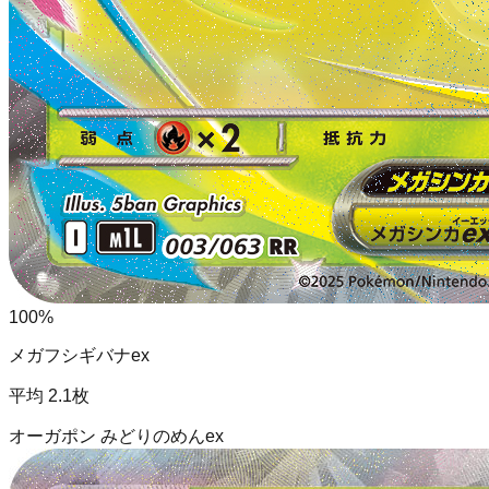
100
%
メガフシギバナex
平均
2.1
枚
オーガポン みどりのめんex