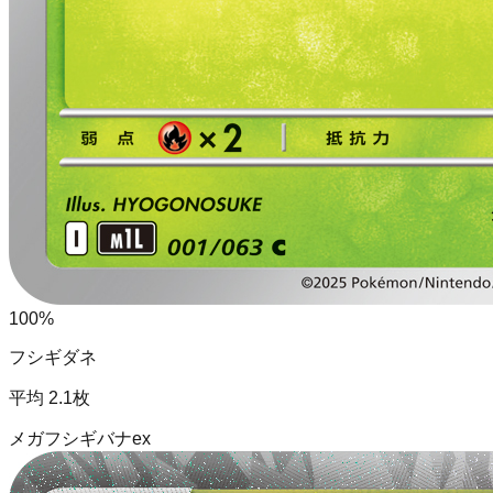
100
%
フシギダネ
平均
2.1
枚
メガフシギバナex