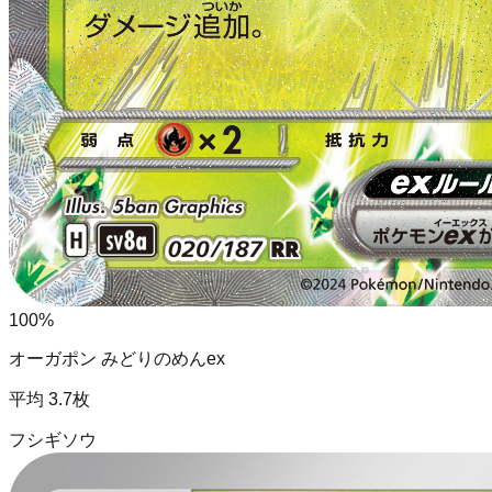
100
%
オーガポン みどりのめんex
平均
3.7
枚
フシギソウ