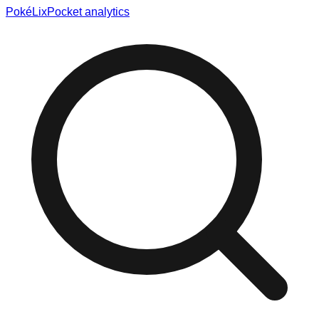
Poké
Lix
Pocket analytics