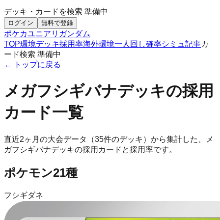
デッキ・カードを検索
準備中
ログイン
無料で登録
ポケカ
ユニアリ
ガンダム
TOP
環境デッキ
採用率
海外環境
一人回し
確率シミュ
記事
カ
ード検索
準備中
← トップに戻る
メガフシギバナ
デッキの採用
カード一覧
直近2ヶ月の大会データ（
35
件のデッキ）から集計した、
メ
ガフシギバナ
デッキの採用カードと採用率です。
ポケモン
21
種
フシギダネ