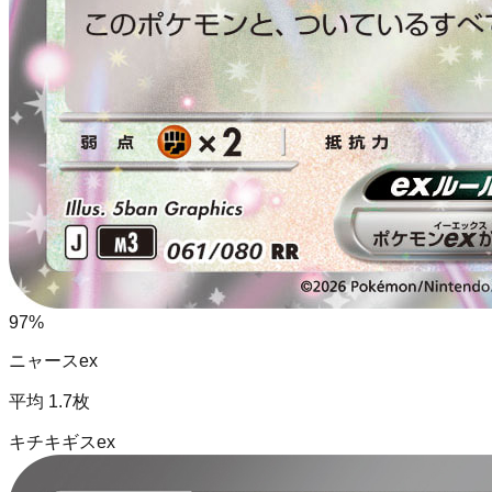
97
%
ニャースex
平均
1.7
枚
キチキギスex