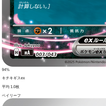
94
%
キチキギスex
平均
1.0
枚
ベイリーフ