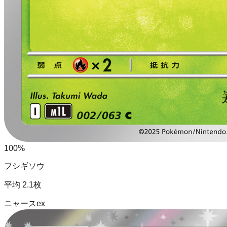
100
%
フシギソウ
平均
2.1
枚
ニャースex