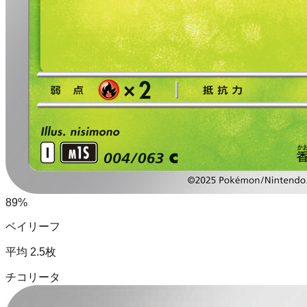
89
%
ベイリーフ
平均
2.5
枚
チコリータ