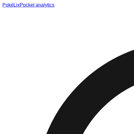
Poké
Lix
Pocket analytics