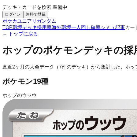
デッキ・カードを検索
準備中
ログイン
無料で登録
ポケカ
ユニアリ
ガンダム
TOP
環境デッキ
採用率
海外環境
一人回し
確率シミュ
記事
カー
← トップに戻る
ホップのポケモン
デッキの採
直近2ヶ月の大会データ（
7
件のデッキ）から集計した、
ホッ
ポケモン
19
種
ホップのウッウ