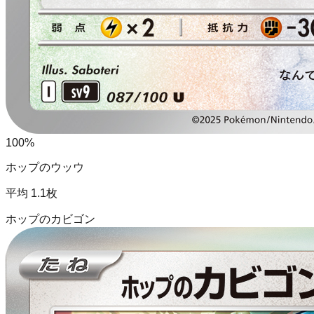
100
%
ホップのウッウ
平均
1.1
枚
ホップのカビゴン