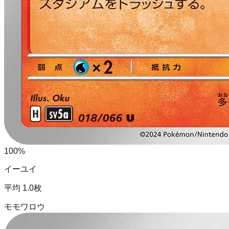
100
%
イーユイ
平均
1.0
枚
モモワロウ