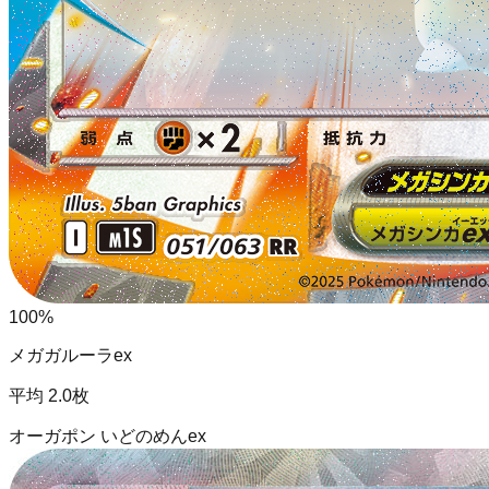
100
%
メガガルーラex
平均
2.0
枚
オーガポン いどのめんex