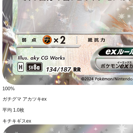
100
%
ガチグマ アカツキex
平均
1.0
枚
キチキギスex