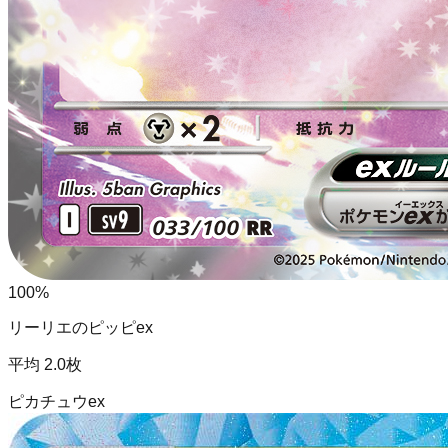
100
%
リーリエのピッピex
平均
2.0
枚
ピカチュウex