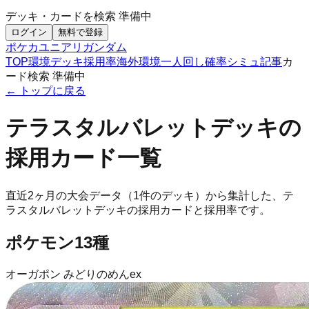
デッキ・カードを検索
準備中
ログイン
無料で登録
ポケカ
ユニアリ
ガンダム
TOP
環境デッキ
採用率
海外環境
一人回し
確率シミュ
記事
カ
ード検索
準備中
← トップに戻る
テラスタルバレット
デッキの
採用カード一覧
直近2ヶ月の大会データ（
1
件のデッキ）から集計した、
テ
ラスタルバレット
デッキの採用カードと採用率です。
ポケモン
13
種
オーガポン みどりのめんex