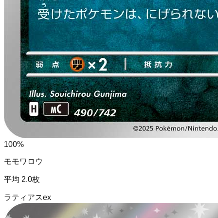
100
%
モモワロウ
平均
2.0
枚
ラティアスex