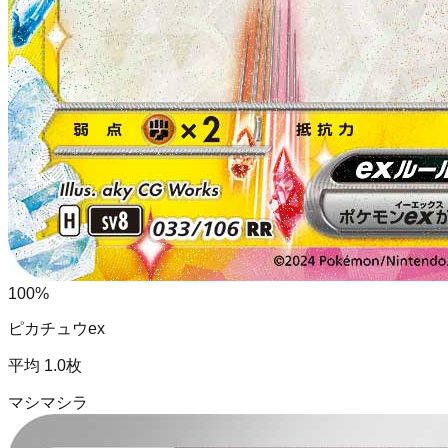
100
%
ピカチュウex
平均
1.0
枚
マシマシラ