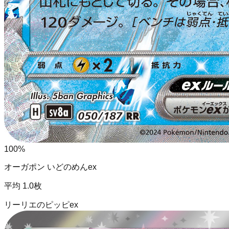
100
%
オーガポン いどのめんex
平均
1.0
枚
リーリエのピッピex