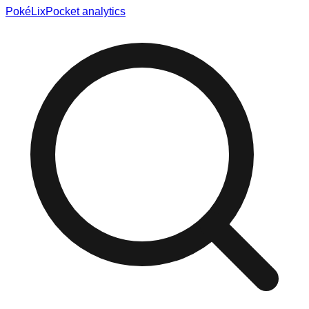
Poké
Lix
Pocket analytics