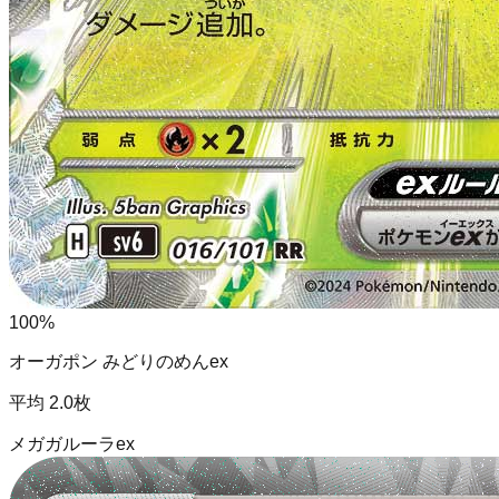
100
%
オーガポン みどりのめんex
平均
2.0
枚
メガガルーラex