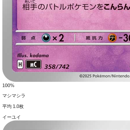
100
%
マシマシラ
平均
1.0
枚
イーユイ