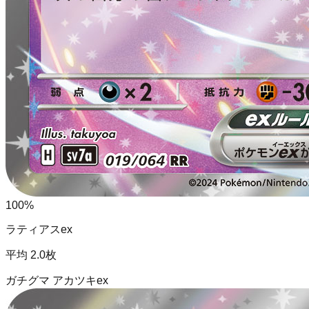
100
%
ラティアスex
平均
2.0
枚
ガチグマ アカツキex